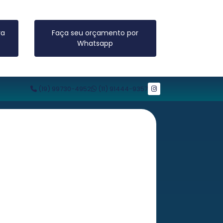
ra
Faça seu orçamento por
Whatsapp
(19) 99730-4952
(11) 91444-9357