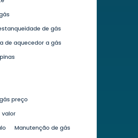
te
 gás
 estanqueidade de gás
za de aquecedor a gás
pinas
 gás preço
 valor
lo
Manutenção de gás