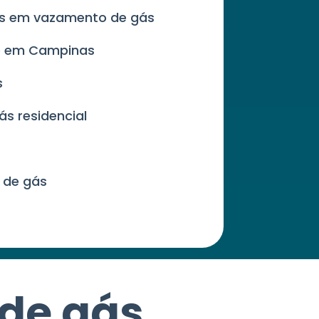
es em vazamento de gás
de em Campinas
s
ás residencial
 de gás
 de gás