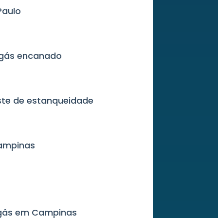
Paulo
 gás encanado
este de estanqueidade
Campinas
 gás em Campinas