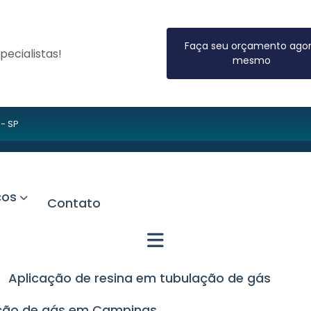
Faça seu orçamento ago
ecialistas!
mesmo
 - SP
iços
Contato
Aplicação de resina em tubulação de gás
lação de gás em Campinas