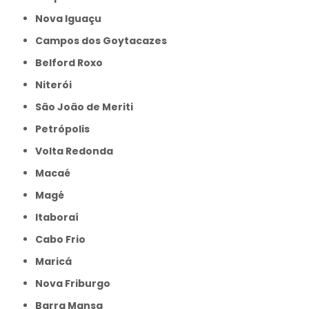
Nova Iguaçu
Campos dos Goytacazes
Belford Roxo
Niterói
São João de Meriti
Petrópolis
Volta Redonda
Macaé
Magé
Itaboraí
Cabo Frio
Maricá
Nova Friburgo
Barra Mansa