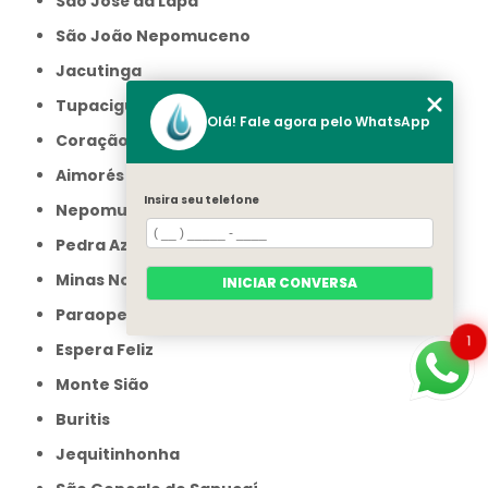
São José da Lapa
São João Nepomuceno
Jacutinga
Tupaciguara
Olá! Fale agora pelo WhatsApp
Coração de Jesus
Aimorés
Insira seu telefone
Nepomuceno
Pedra Azul
Minas Novas
INICIAR CONVERSA
Paraopeba
1
Espera Feliz
Monte Sião
Buritis
Jequitinhonha