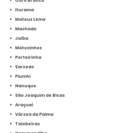
Ouro Branco
Iturama
Mateus Leme
Machado
Jaíba
Matozinhos
Porteirinha
Sarzedo
Piumhi
Nanuque
São Joaquim de Bicas
Araçuaí
Várzea da Palma
Taiobeiras