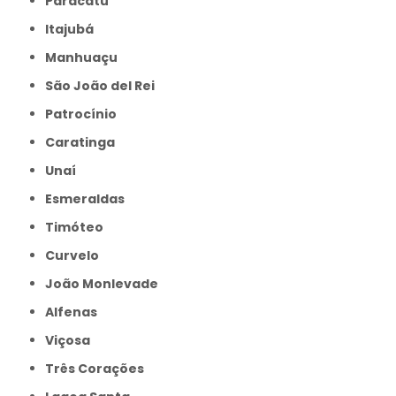
Paracatu
Itajubá
Manhuaçu
São João del Rei
Patrocínio
Caratinga
Unaí
Esmeraldas
Timóteo
Curvelo
João Monlevade
Alfenas
Viçosa
Três Corações