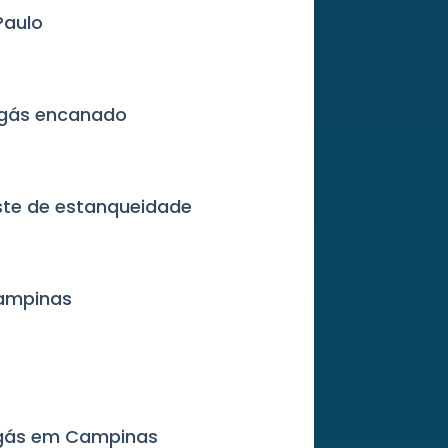
Paulo
 gás encanado
este de estanqueidade
Campinas
 gás em Campinas