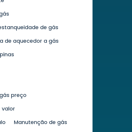
te
 gás
 estanqueidade de gás
za de aquecedor a gás
pinas
 gás preço
 valor
lo
Manutenção de gás