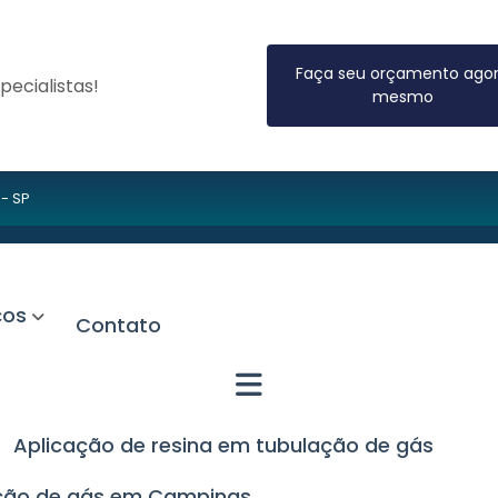
Faça seu orçamento ago
ecialistas!
mesmo
 - SP
iços
Contato
Aplicação de resina em tubulação de gás
lação de gás em Campinas