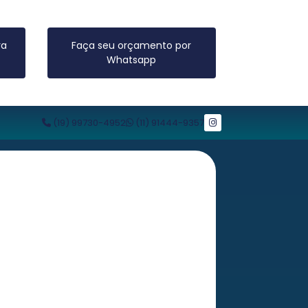
ra
Faça seu orçamento por
Whatsapp
(19) 99730-4952
(11) 91444-9357