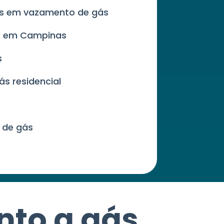
es em vazamento de gás
de em Campinas
s
ás residencial
 de gás
nto a gás