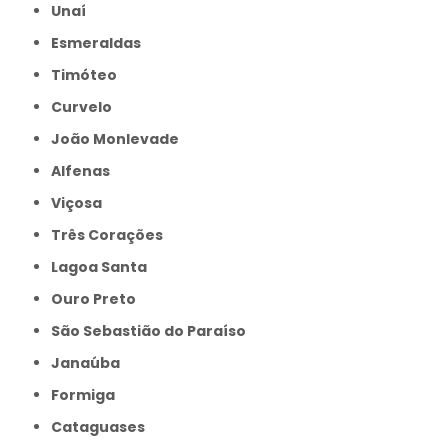
Unaí
Esmeraldas
Timóteo
Curvelo
João Monlevade
Alfenas
Viçosa
Três Corações
Lagoa Santa
Ouro Preto
São Sebastião do Paraíso
Janaúba
Formiga
Cataguases