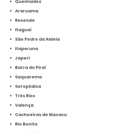
Queimados
Araruama
Resende
Itaguaí
São Pedro da Aldeia
Itaperuna
Japeri
Barra do Piraí
Saquarema
Seropédica
Três Rios
Valença
Cachoeiras de Macacu
Rio Bonito