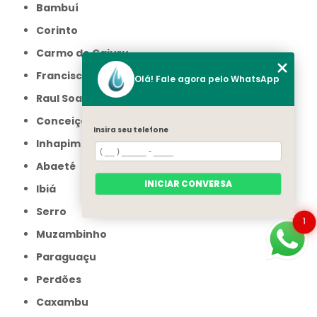
Bambuí
Corinto
Carmo do Cajuru
Francisco Sá
Olá! Fale agora pelo WhatsApp
Raul Soares
Conceição do Mato Dentro
Insira seu telefone
Inhapim
Abaeté
INICIAR CONVERSA
Ibiá
Serro
1
Muzambinho
Paraguaçu
Perdões
Caxambu