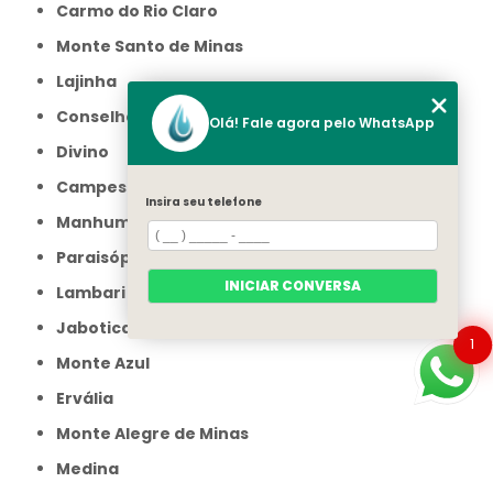
Carmo do Rio Claro
Monte Santo de Minas
Lajinha
Conselheiro Pena
Olá! Fale agora pelo WhatsApp
Divino
Campestre
Insira seu telefone
Manhumirim
Paraisópolis
INICIAR CONVERSA
Lambari
Jaboticatubas
1
Monte Azul
Ervália
Monte Alegre de Minas
Medina