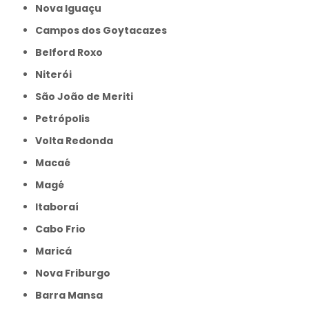
Nova Iguaçu
Campos dos Goytacazes
Belford Roxo
Niterói
São João de Meriti
Petrópolis
Volta Redonda
Macaé
Magé
Itaboraí
Cabo Frio
Maricá
Nova Friburgo
Barra Mansa