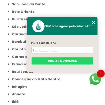
São João da Ponte
Belo Oriente
Buritizeiro
Olá! Fale agora pelo WhatsApp
São João do Paraíso
Carandaí
Bambuí
Insira seu telefone
Corinto
Carmo do Cajuru
INICIAR CONVERSA
Francisco Sá
Raul Soares
1
Conceição do Mato Dentro
Inhapim
Abaeté
Ibiá