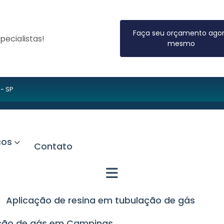
Faça seu orçamento ago
ecialistas!
mesmo
 - SP
iços
Contato
Aplicação de resina em tubulação de gás
lação de gás em Campinas