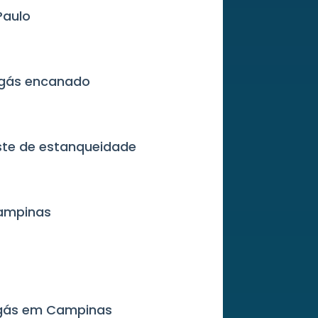
Paulo
 gás encanado
este de estanqueidade
Campinas
 gás em Campinas