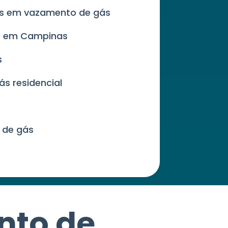
es em vazamento de gás
de em Campinas
s
ás residencial
 de gás
nto de