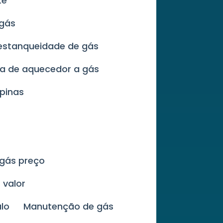
te
 gás
 estanqueidade de gás
za de aquecedor a gás
pinas
 gás preço
 valor
lo
Manutenção de gás