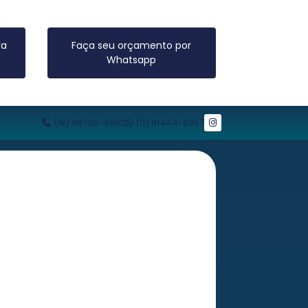
ra
Faça seu orçamento por
Whatsapp
(19) 99730-4952
(11) 91444-9357