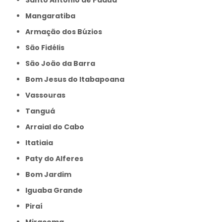
Santo Antônio de Pádua
Mangaratiba
Armação dos Búzios
São Fidélis
São João da Barra
Bom Jesus do Itabapoana
Vassouras
Tanguá
Arraial do Cabo
Itatiaia
Paty do Alferes
Bom Jardim
Iguaba Grande
Piraí