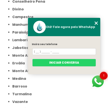
Conselheiro Pena
Divino
Campestre
Manhumirim
Olá! Fale agora pelo WhatsApp
Paraisópolis
Lambari
Insira seu telefone
Jaboticatubas
Monte Azul
INICIAR CONVERSA
Ervália
Monte Alegre de Minas
1
Medina
Barroso
Turmalina
Vazante