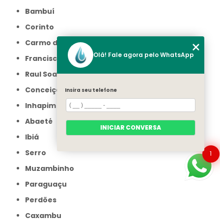
Bambuí
Corinto
Carmo do Cajuru
Olá! Fale agora pelo WhatsApp
Francisco Sá
Raul Soares
Conceição do Mato Dentro
Insira seu telefone
Inhapim
Abaeté
INICIAR CONVERSA
Ibiá
Serro
1
Muzambinho
Paraguaçu
Perdões
Caxambu