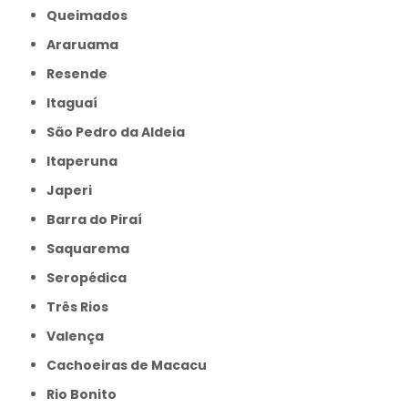
Queimados
Araruama
Resende
Itaguaí
São Pedro da Aldeia
Itaperuna
Japeri
Barra do Piraí
Saquarema
Seropédica
Três Rios
Valença
Cachoeiras de Macacu
Rio Bonito