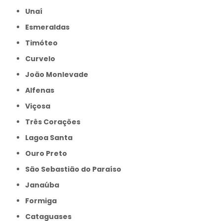
Unaí
Esmeraldas
Timóteo
Curvelo
João Monlevade
Alfenas
Viçosa
Três Corações
Lagoa Santa
Ouro Preto
São Sebastião do Paraíso
Janaúba
Formiga
Cataguases